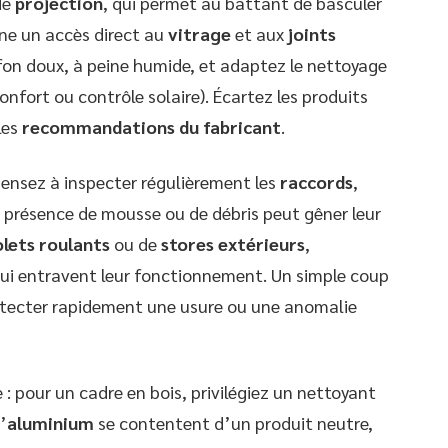
de
projection
, qui permet au battant de basculer
nne un accès direct au
vitrage
et aux
joints
fon doux, à peine humide, et adaptez le nettoyage
onfort ou contrôle solaire). Écartez les produits
les
recommandations du fabricant
.
pensez à inspecter régulièrement les
raccords
,
a présence de mousse ou de débris peut gêner leur
lets roulants
ou de
stores extérieurs
,
 qui entravent leur fonctionnement. Un simple coup
tecter rapidement une usure ou une anomalie
 : pour un cadre en bois, privilégiez un nettoyant
’
aluminium
se contentent d’un produit neutre,